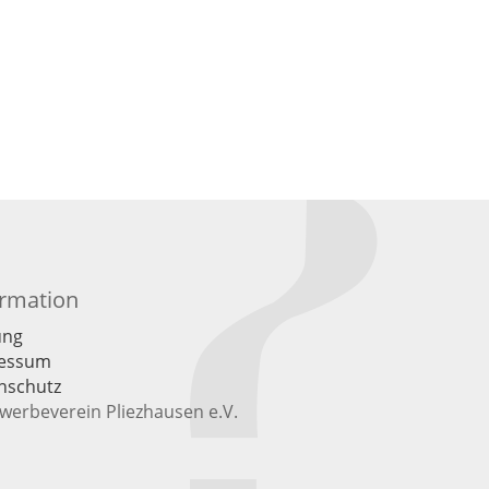
ormation
ung
essum
nschutz
werbeverein Pliezhausen e.V.